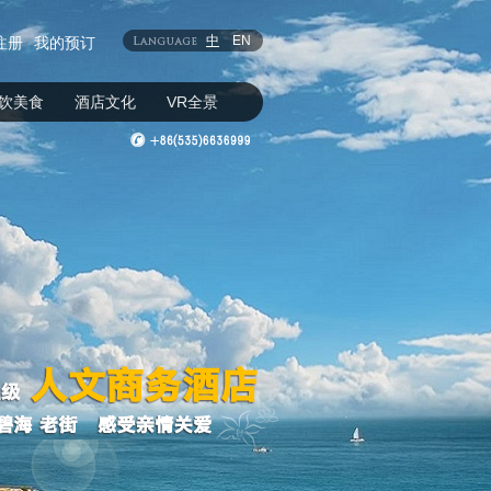
中
EN
注册
我的预订
饮美食
酒店文化
VR全景